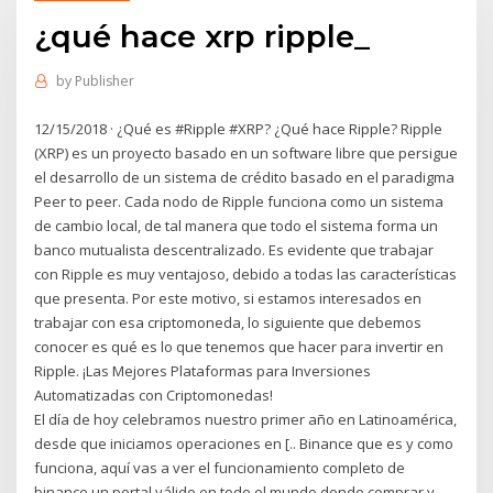
¿qué hace xrp ripple_
by
Publisher
12/15/2018 · ¿Qué es #Ripple #XRP? ¿Qué hace Ripple? Ripple
(XRP) es un proyecto basado en un software libre que persigue
el desarrollo de un sistema de crédito basado en el paradigma
Peer to peer. Cada nodo de Ripple funciona como un sistema
de cambio local, de tal manera que todo el sistema forma un
banco mutualista descentralizado. Es evidente que trabajar
con Ripple es muy ventajoso, debido a todas las características
que presenta. Por este motivo, si estamos interesados en
trabajar con esa criptomoneda, lo siguiente que debemos
conocer es qué es lo que tenemos que hacer para invertir en
Ripple. ¡Las Mejores Plataformas para Inversiones
Automatizadas con Criptomonedas!
El día de hoy celebramos nuestro primer año en Latinoamérica,
desde que iniciamos operaciones en [.. Binance que es y como
funciona, aquí vas a ver el funcionamiento completo de
binance un portal válido en todo el mundo donde comprar y