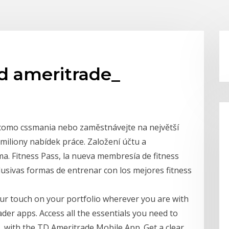
d ameritrade_
t como cssmania nebo zaměstnávejte na největší
 miliony nabídek práce. Založení účtu a
ma. Fitness Pass, la nueva membresía de fitness
clusivas formas de entrenar con los mejores fitness
ur touch on your portfolio wherever you are with
er apps. Access all the essentials you need to
 with the TD Ameritrade Mobile App. Get a clear