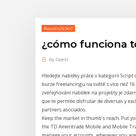
Ruscitti26562
¿cómo funciona t
by
Guest
Hledejte nabídky práce v kategorii Scrip
burze freelancingu na světě s více než 16
zveřejňování nabídek na projekty je zdar
que te permite disfrutar de diversas y ex
partners asociados.
Keep the market in thumb's reach. Put yo
the TD Ameritrade Mobile and Mobile Trad
manage your accounts, wherever you are,