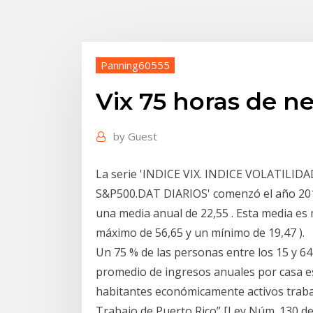
Panning60555
Vix 75 horas de n
by
Guest
La serie 'INDICE VIX. INDICE VOLATIL
S&P500.DAT DIARIOS' comenzó el año 2010 
una media anual de 22,55 . Esta media es 
máximo de 56,65 y un mínimo de 19,47 ).
Un 75 % de las personas entre los 15 y 6
promedio de ingresos anuales por casa es 
habitantes económicamente activos trabaj
Trabajo de Puerto Rico” [Ley Núm. 130 d