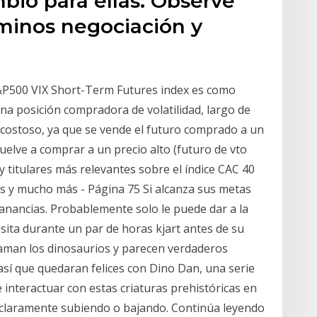
mbio para ellas. Observe
minos negociación y
S&P500 VIX Short-Term Futures index es como
a posición compradora de volatilidad, largo de
s costoso, ya que se vende el futuro comprado a un
vuelve a comprar a un precio alto (futuro de vto
y titulares más relevantes sobre el índice CAC 40
cos y mucho más - Página 75 Si alcanza sus metas
ganancias. Probablemente solo le puede dar a la
esita durante un par de horas kjart antes de su
 aman los dinosaurios y parecen verdaderos
 así que quedaran felices con Dino Dan, una serie
 interactuar con estas criaturas prehistóricas en
r claramente subiendo o bajando. Continúa leyendo