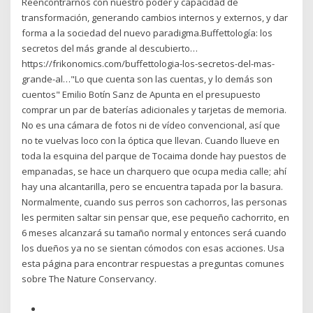
Reencontrarnos con nuestro poder y capacidad de
transformación, generando cambios internos y externos, y dar
forma a la sociedad del nuevo paradigma.Buffettología: los
secretos del más grande al descubierto…
https://frikonomics.com/buffettologia-los-secretos-del-mas-
grande-al…"Lo que cuenta son las cuentas, y lo demás son
cuentos" Emilio Botín Sanz de Apunta en el presupuesto
comprar un par de baterías adicionales y tarjetas de memoria.
No es una cámara de fotos ni de vídeo convencional, así que
no te vuelvas loco con la óptica que llevan. Cuando llueve en
toda la esquina del parque de Tocaima donde hay puestos de
empanadas, se hace un charquero que ocupa media calle; ahí
hay una alcantarilla, pero se encuentra tapada por la basura.
Normalmente, cuando sus perros son cachorros, las personas
les permiten saltar sin pensar que, ese pequeño cachorrito, en
6 meses alcanzará su tamaño normal y entonces será cuando
los dueños ya no se sientan cómodos con esas acciones. Usa
esta página para encontrar respuestas a preguntas comunes
sobre The Nature Conservancy.