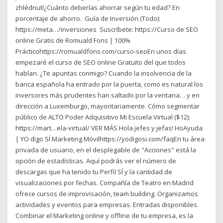
zhlédnutí¿Cuánto deberías ahorrar según tu edad? En
porcentaje de ahorro. ️️ Guía de Inversión (Todo):
https://meta…/inversiones ️️ Suscríbete: https://Curso de SEO
online Gratis de Romuald Fons | 100%
Prácticohttps://romualdfons.com/curso-seoEn unos días
empezaré el curso de SEO online Gratuito del que todos
hablan. ¿Te apuntas conmigo? Cuando la insolvencia de la
banca española ha entrado por la puerta, como es natural los
inversores más prudentes han saltado por la ventana… y en
dirección a Luxemburgo, mayoritariamente. Cómo segmentar
público de ALTO Poder Adquisitivo Mi Escuela Virtual ($12):
https://mart…ela-virtual/ VER MÁS Hola jefes y jefas! HoAyuda
| YO digo SÍ Marketing Móvilhttps://yodigosi.com/faqEn tu área
privada de usuario, en el desplegable de "Acciones" está la
opción de estadísticas. Aquí podrás ver el número de
descargas que ha tenido tu Perfil SÍ y la cantidad de
visualizaciones por fechas. Compañía de Teatro en Madrid
ofrece cursos de improvisación, team building. Organizamos
actividades y eventos para empresas. Entradas disponibles.
Combinar el Marketing online y offline de tu empresa, es la