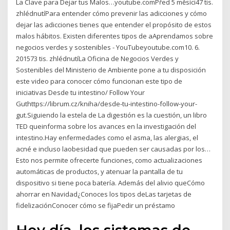
La Clave para Dejar tus Malos…youtube.comPřed 5 měsíci47 tis.
zhlédnutíPara entender cómo prevenir las adicciones y cómo
dejar las adicciones tienes que entender el propósito de estos
malos hábitos. Existen diferentes tipos de aAprendamos sobre
negocios verdes y sostenibles - YouTubeyoutube.com10. 6.
201573 tis. zhlédnutíLa Oficina de Negocios Verdes y
Sostenibles del Ministerio de Ambiente pone a tu disposición
este video para conocer cómo funcionan este tipo de
iniciativas Desde tu intestino/ Follow Your
Guthttps://librum.cz/kniha/desde-tu-intestino-follow-your-
gut.Siguiendo la estela de La digestión es la cuestión, un libro
TED queinforma sobre los avances en la investigación del
intestino.Hay enfermedades como el asma, las alergias, el
acné e incluso laobesidad que pueden ser causadas por los…
Esto nos permite ofrecerte funciones, como actualizaciones
automáticas de productos, y atenuar la pantalla de tu
dispositivo si tiene poca batería. Además del alivio queCómo
ahorrar en Navidad¿Conoces los tipos deLas tarjetas de
fidelizaciónConocer cómo se fijaPedir un préstamo