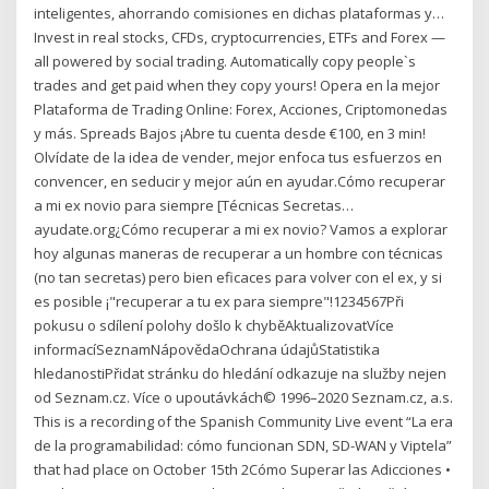
inteligentes, ahorrando comisiones en dichas plataformas y…
Invest in real stocks, CFDs, cryptocurrencies, ETFs and Forex —
all powered by social trading. Automatically copy people`s
trades and get paid when they copy yours! Opera en la mejor
Plataforma de Trading Online: Forex, Acciones, Criptomonedas
y más. Spreads Bajos ¡Abre tu cuenta desde €100, en 3 min!
Olvídate de la idea de vender, mejor enfoca tus esfuerzos en
convencer, en seducir y mejor aún en ayudar.Cómo recuperar
a mi ex novio para siempre [Técnicas Secretas…
ayudate.org¿Cómo recuperar a mi ex novio? Vamos a explorar
hoy algunas maneras de recuperar a un hombre con técnicas
(no tan secretas) pero bien eficaces para volver con el ex, y si
es posible ¡"recuperar a tu ex para siempre"!1234567Při
pokusu o sdílení polohy došlo k chyběAktualizovatVíce
informacíSeznamNápovědaOchrana údajůStatistika
hledanostiPřidat stránku do hledání odkazuje na služby nejen
od Seznam.cz. Více o upoutávkách© 1996–2020 Seznam.cz, a.s.
This is a recording of the Spanish Community Live event “La era
de la programabilidad: cómo funcionan SDN, SD-WAN y Viptela”
that had place on October 15th 2Cómo Superar las Adicciones •